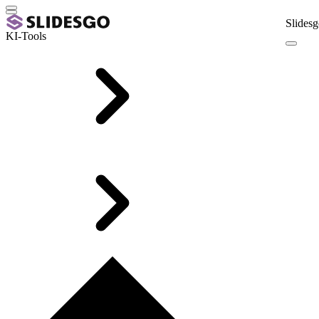
Slidesg
KI-Tools