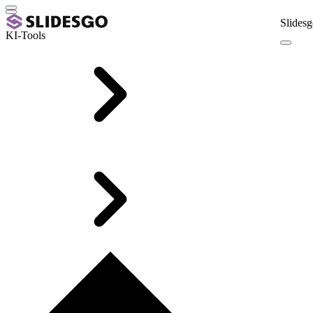
Slidesg
KI-Tools