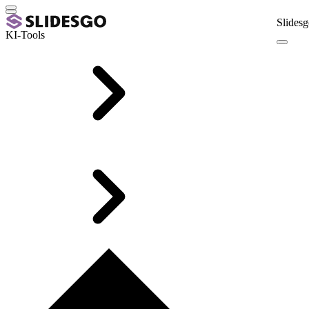
Slidesg
KI-Tools