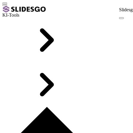
Slidesg
KI-Tools