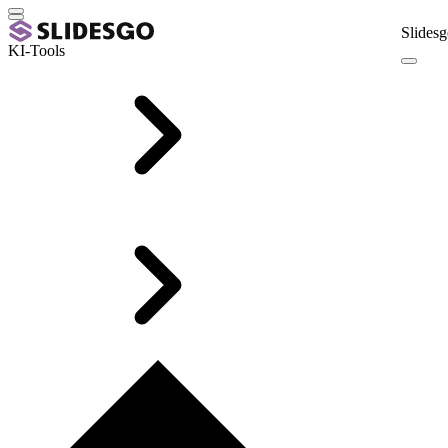
Slidesg
KI-Tools