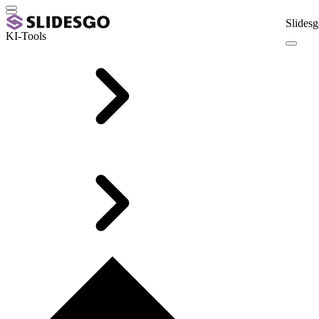
Slidesg
KI-Tools