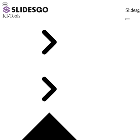
Slidesg
KI-Tools