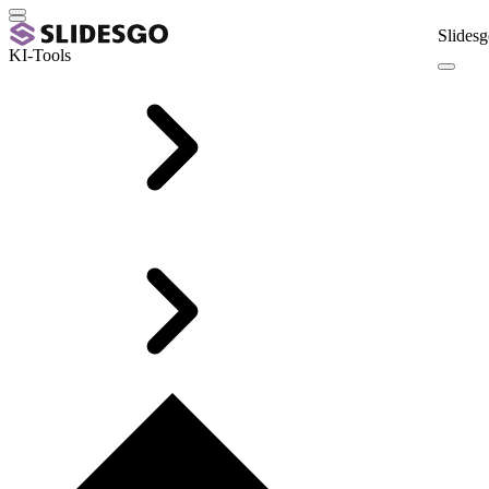
Slidesg
KI-Tools