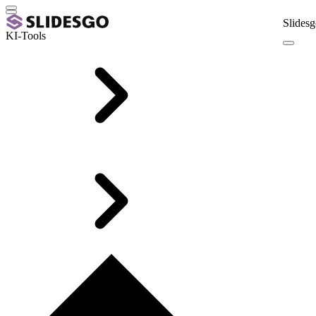
Slidesg
KI-Tools