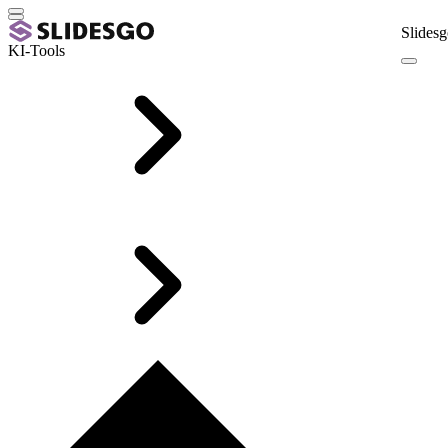
Slidesg
KI-Tools