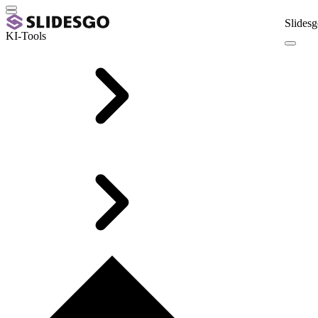
Slidesg
KI-Tools