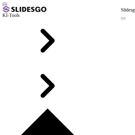
Slidesg
KI-Tools