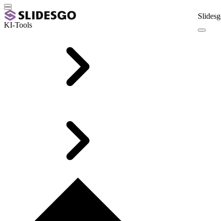
Slidesg
KI-Tools