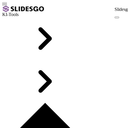
Slidesg
KI-Tools