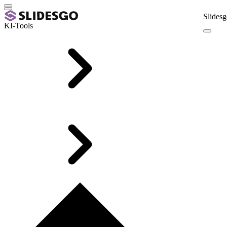
Slidesg
KI-Tools