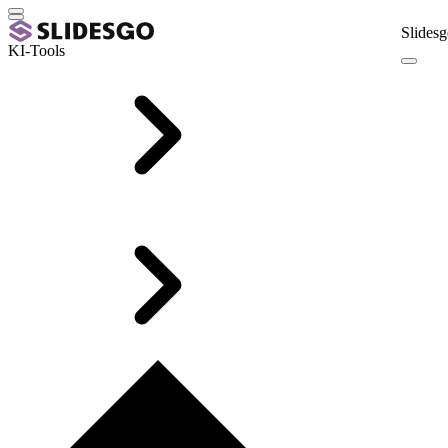
Slidesg
KI-Tools