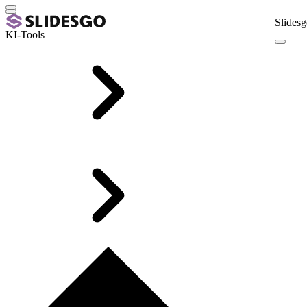
Slidesg
KI-Tools