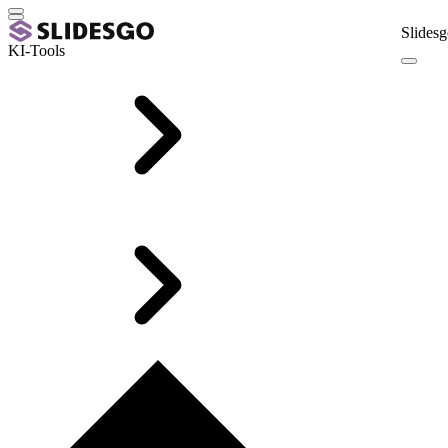
Slidesg
KI-Tools