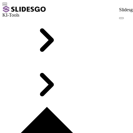
Slidesg
KI-Tools