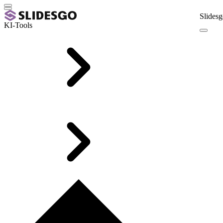
Slidesg
KI-Tools