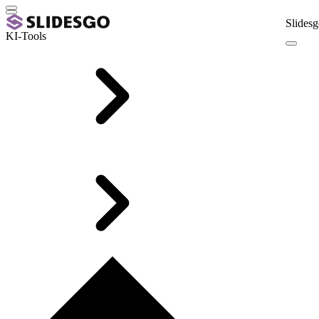
Slidesg
KI-Tools