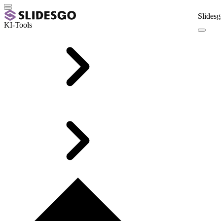
Slidesg
KI-Tools