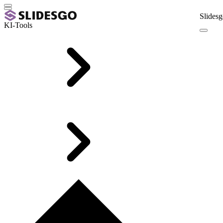
Slidesg
KI-Tools