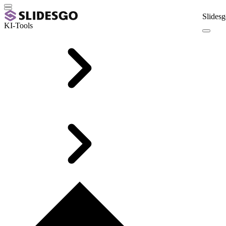
Slidesg
KI-Tools