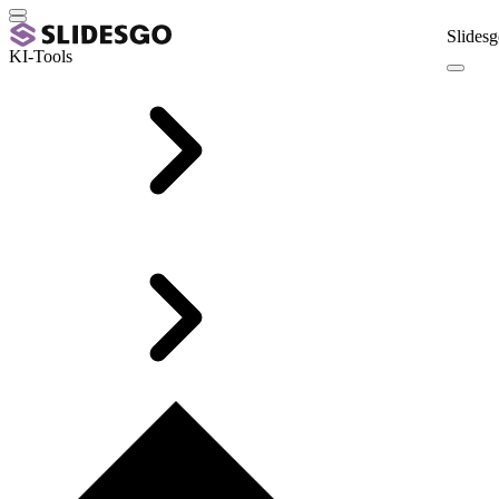
Slidesg
KI-Tools