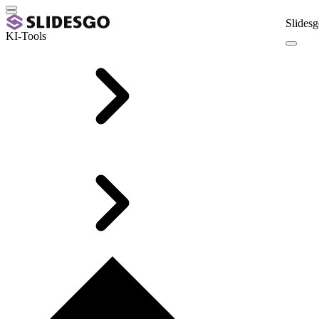
Slidesg
KI-Tools