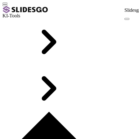
Slidesg
KI-Tools