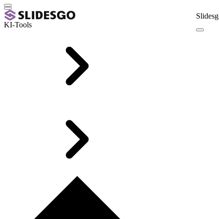
Slidesg
KI-Tools