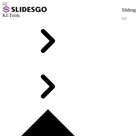
Slidesg
KI-Tools