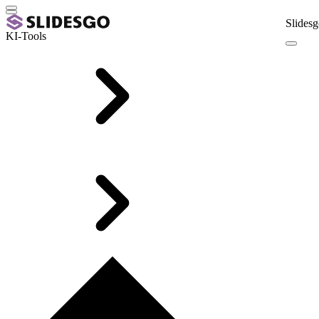
Slidesg
KI-Tools