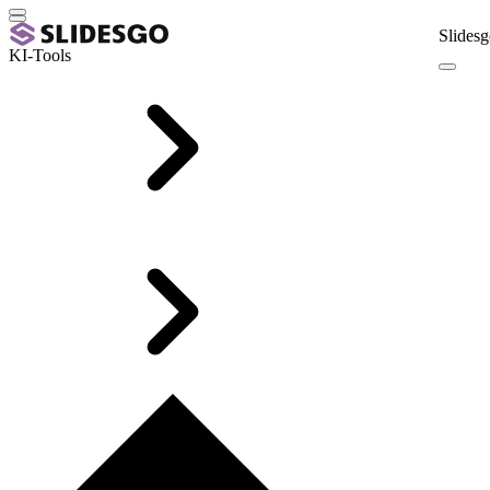
Slidesg
KI-Tools