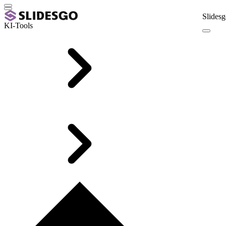
Slidesg
KI-Tools