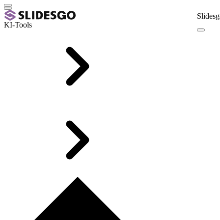
Slidesg
KI-Tools