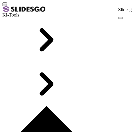
Slidesg
KI-Tools