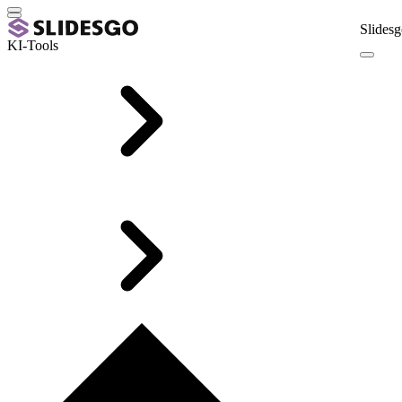
Slidesg
KI-Tools