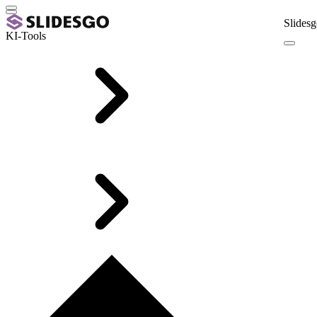
Slidesg
KI-Tools