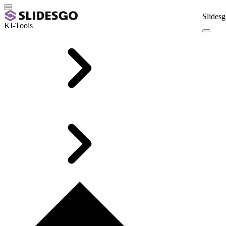
Slidesg
KI-Tools