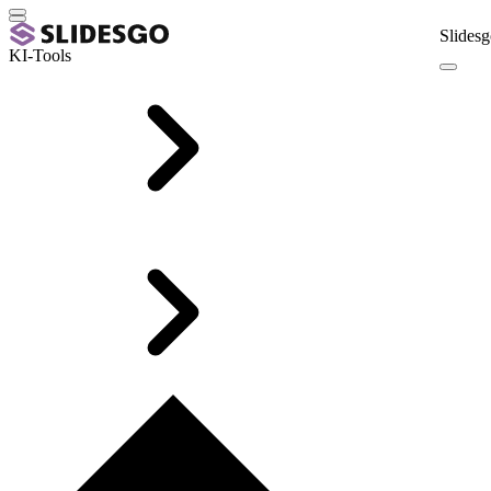
Slidesg
KI-Tools