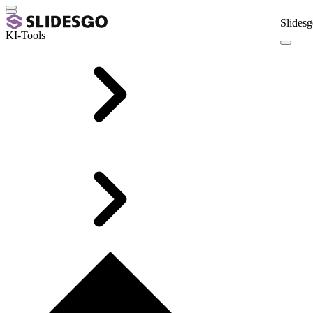
Slidesg
KI-Tools