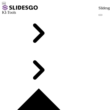
Slidesg
KI-Tools