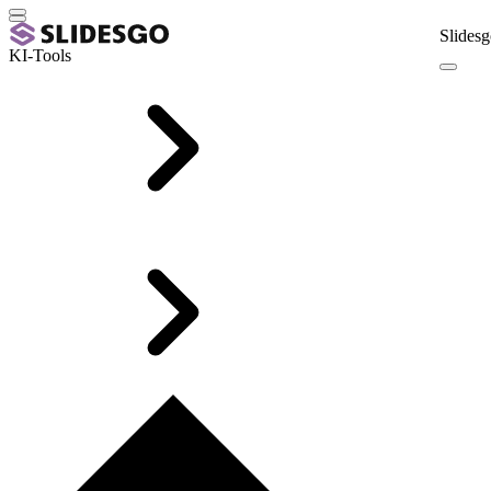
Slidesg
KI-Tools