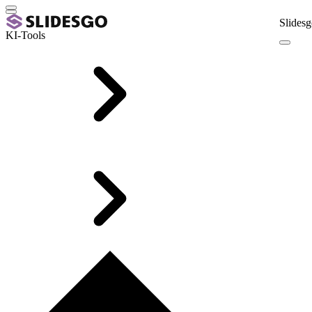
Slidesg
KI-Tools