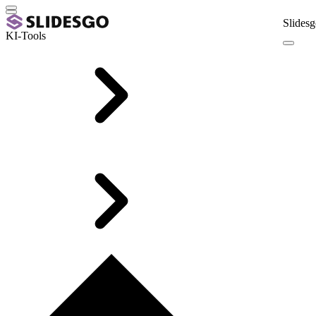
Slidesg
KI-Tools