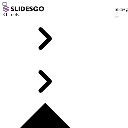
Slidesg
KI-Tools