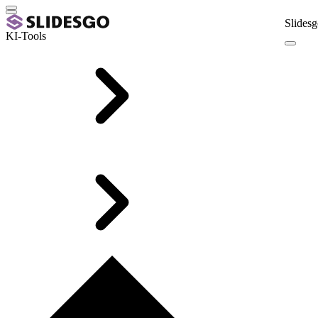
Slidesg
KI-Tools