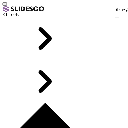
Slidesg
KI-Tools