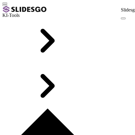
Slidesg
KI-Tools