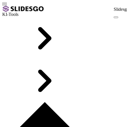
Slidesg
KI-Tools