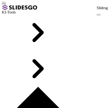
Slidesg
KI-Tools