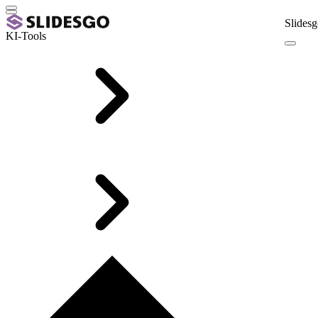
Slidesg
KI-Tools